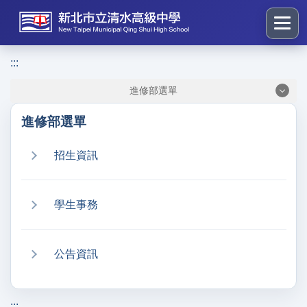
跳
到
主
要
:::
:::
內
進修部選單
容
區
進修部選單
塊
招生資訊
學生事務
公告資訊
:::