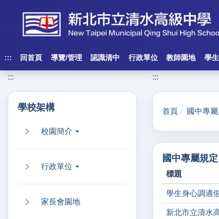
跳
到
主
要
內
:::
回首頁
導覽/管理
認識清中
行政單位
教師園地
學生
容
:::
:::
區
塊
學校架構
首頁
國中專屬
校園簡介
國中專屬規定
行政單位
標題
學生身心調適
家長會園地
新北市立清水高