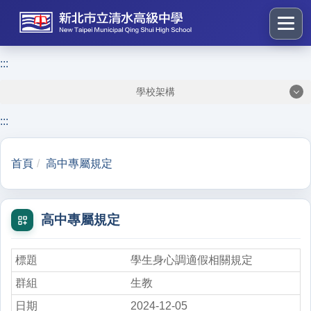
跳
到
主
要
:::
:::
內
學校架構
容
區
:::
塊
首頁
高中專屬規定
高中專屬規定
學生身心調適假相關規定
生教
2024-12-05