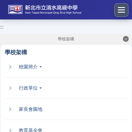
跳
到
主
要
:::
:::
內
學校架構
容
區
學校架構
塊
校園簡介
行政單位
家長會園地
教育基金會