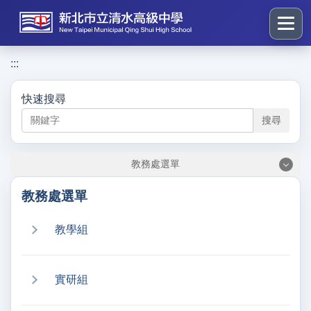
跳
到
主
要
:::
:::
內
容
快速搜尋
區
搜尋
塊
教務處選單
教務處選單
教學組
實研組