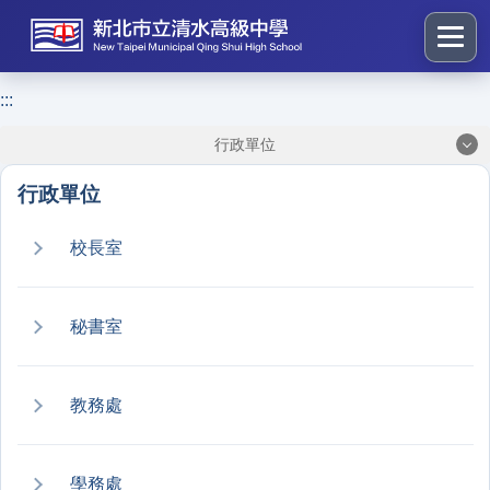
跳
到
主
要
:::
:::
內
行政單位
容
區
行政單位
塊
校長室
秘書室
教務處
學務處