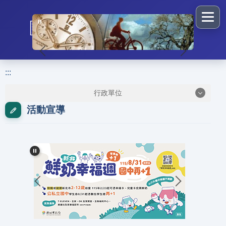
跳
到
主
要
新北市清水高級中學首頁
:::
校園導覽網站選單
內
容
:::
區
行政單位
塊
活動宣導