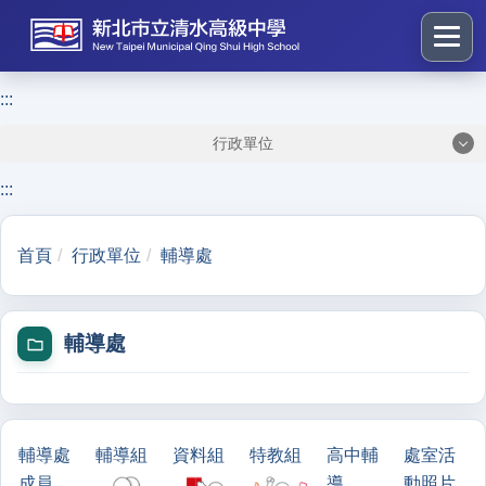
跳
到
主
要
:::
:::
內
行政單位
容
區
:::
塊
首頁
行政單位
輔導處
輔導處
輔導處
輔導組
資料組
特教組
高中輔
處室活
成員
導
動照片