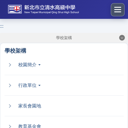
跳
到
主
要
:::
:::
內
學校架構
容
區
學校架構
塊
校園簡介
行政單位
家長會園地
教育基金會