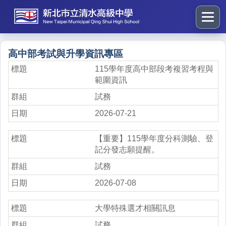
跳
到
主
要
:::
高中部考試與升學資訊專區
內
容
115學年度高中部段考複習考程與
範圍資訊
區
塊
試務
2026-07-21
【重要】115學年度分科測驗、登
記分發志願提醒。
試務
2026-07-08
大學特殊選才相關訊息
試務