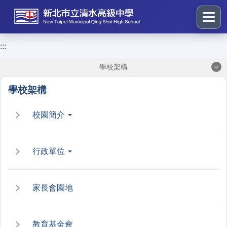
跳
到
主
要
:::
:::
內
學校架構
容
區
學校架構
塊
校園簡介
行政單位
家長會園地
教育基金會