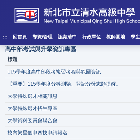
跳
到
主
要
內
:::
回首頁
導覽/管理
認識清中
行政單位
教師園地
學生
容
高中部考試與升學資訊專區
區
標題
塊
115學年度高中部段考複習考程與範圍資訊
【重要】115學年度分科測驗、登記分發志願提醒。
大學特殊選才相關訊息
大學特殊選才招生專區
大學術科委員會聯合會
校內繁星個申四技申請報名