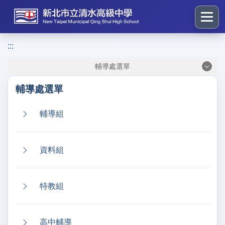
跳
到
主
要
:::
:::
內
輔導處選單
容
區
輔導處選單
塊
輔導組
資料組
特教組
高中輔導