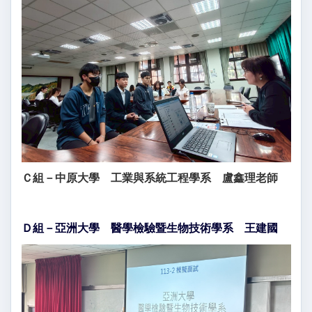
Ｃ組－中原大學 工業與系統工程學系 盧鑫理老師
Ｄ組－亞洲大學 醫學檢驗暨生物技術學系 王建國