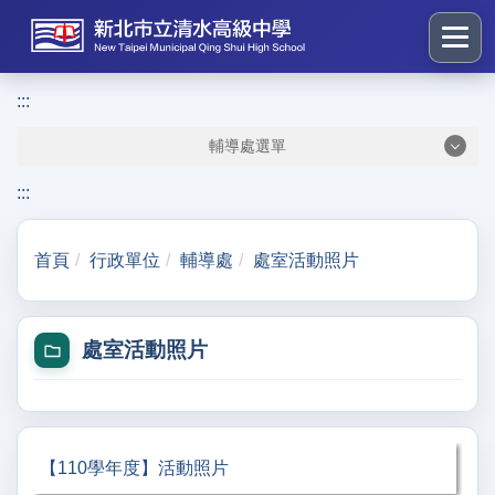
跳
到
主
要
:::
:::
內
輔導處選單
容
區
:::
塊
首頁
行政單位
輔導處
處室活動照片
處室活動照片
【110學年度】活動照片