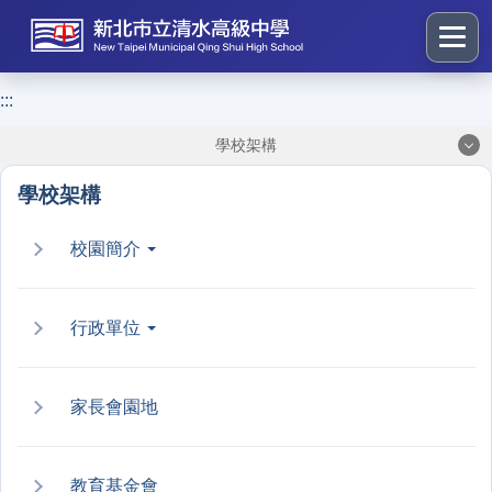
跳
到
主
要
:::
:::
內
學校架構
容
區
學校架構
塊
校園簡介
行政單位
家長會園地
教育基金會