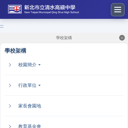
跳
到
主
要
:::
:::
內
學校架構
容
區
學校架構
塊
校園簡介
行政單位
家長會園地
教育基金會