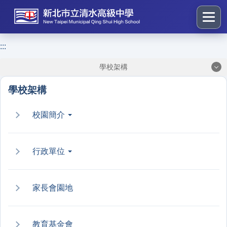
跳
到
主
要
:::
:::
內
學校架構
容
區
學校架構
塊
校園簡介
行政單位
家長會園地
教育基金會