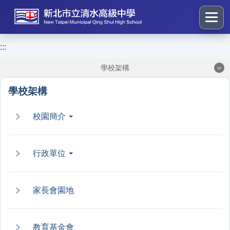
跳
到
主
要
:::
:::
內
學校架構
容
區
學校架構
塊
校園簡介
行政單位
家長會園地
教育基金會