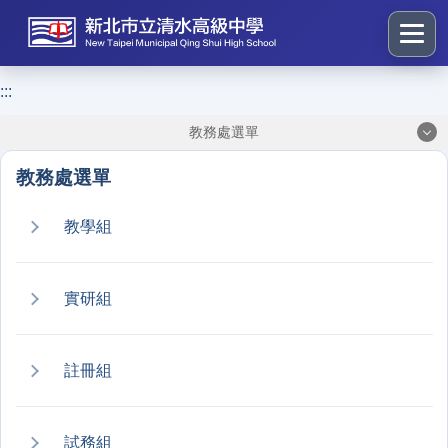
跳
到
主
要
:::
:::
內
教務處選單
容
區
教務處選單
塊
教學組
實研組
註冊組
試務組