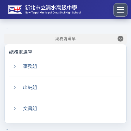
跳
到
主
要
:::
:::
內
總務處選單
容
區
總務處選單
塊
事務組
出納組
文書組
:::