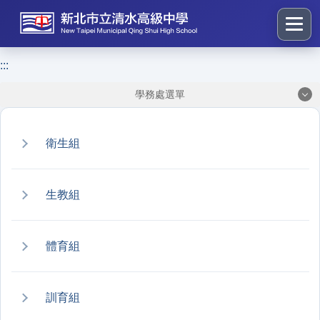
跳
到
主
要
:::
:::
內
學務處選單
容
區
塊
衛生組
生教組
體育組
訓育組