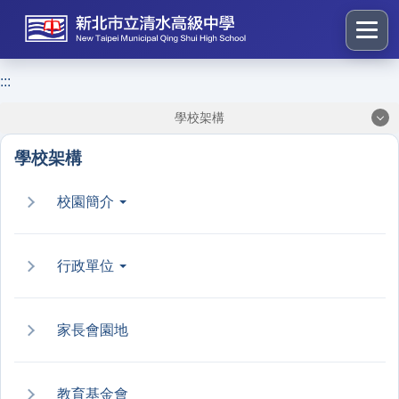
跳
到
主
要
:::
:::
內
學校架構
容
區
學校架構
塊
校園簡介
行政單位
家長會園地
教育基金會