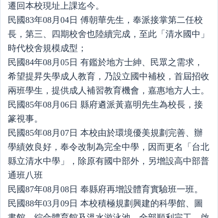
遷回本校現址上課迄今。
民國83年08月04日 傅朝華先生，奉派接掌第二任校
長，第三、四期校舍也陸續完成，至此「清水國中」
時代校舍規模成型；
民國84年08月05日 有鑑於地方士紳、民眾之需求，
希望提昇失學成人教育，乃設立國中補校，首屆招收
兩班學生，提供成人補習教育機會，嘉惠地方人士。
民國85年08月06日 縣府遴派黃嘉明先生為校長，接
篆視事。
民國85年08月07日 本校由於環境優美規劃完善、辦
學績效良好，奉令改制為完全中學，因而更名「台北
縣立清水中學」，除原有國中部外，另增設高中部普
通班八班
民國87年08月08日 奉縣府再增設體育實驗班一班。
民國88年03月09日 本校積極規劃興建的科學館、圖
書館、綜合體育館及溫水游泳池，全部順利完工、啟