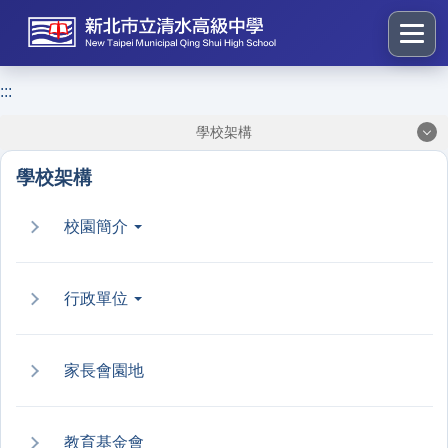
跳
到
主
要
:::
:::
內
學校架構
容
區
學校架構
塊
校園簡介
行政單位
家長會園地
教育基金會