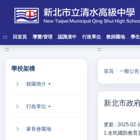
跳
到
主
要
內
:::
回首頁
導覽/管理
認識清中
行政單位
教師園地
學生
容
:::
:::
區
塊
學校架構
首頁
一般公告
校園簡介
新北市政府
行政單位
更新 :
2025-02-
家長會園地
1.全民國防教育英文