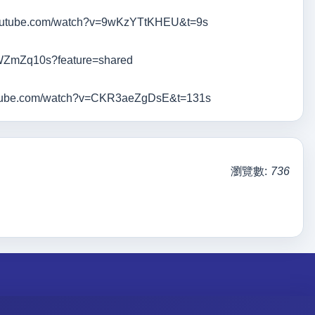
e.com/watch?v=9wKzYTtKHEU&t=9s
10s?feature=shared
m/watch?v=CKR3aeZgDsE&t=131s
瀏覽數:
736