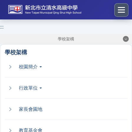
跳
到
主
要
:::
:::
內
學校架構
容
區
學校架構
塊
校園簡介
行政單位
家長會園地
教育基金會