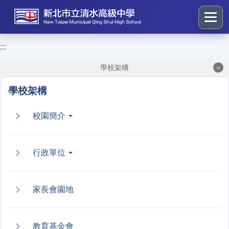
跳
到
主
要
:::
:::
內
學校架構
容
區
學校架構
塊
校園簡介
行政單位
家長會園地
教育基金會