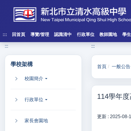
跳
到
主
要
內
:::
回首頁
導覽/管理
認識清中
行政單位
教師園地
學生
容
:::
:::
區
塊
學校架構
首頁
一般公告
校園簡介
114學年
行政單位
更新 :
2025-08-
家長會園地