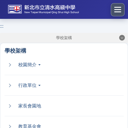
跳
到
主
要
:::
:::
內
學校架構
容
區
學校架構
塊
校園簡介
行政單位
家長會園地
教育基金會