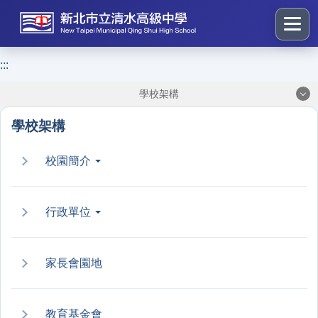
跳
到
主
要
:::
:::
內
學校架構
容
區
學校架構
塊
校園簡介
行政單位
家長會園地
教育基金會