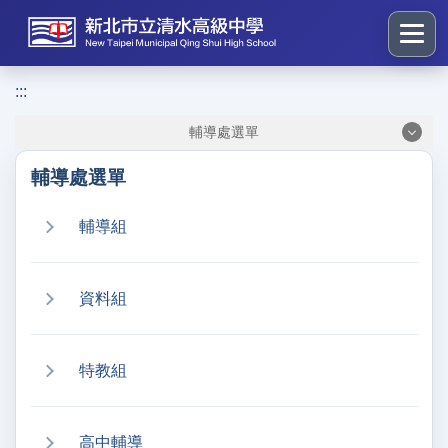
跳
到
主
要
:::
:::
內
輔導處選單
容
區
輔導處選單
塊
輔導組
資料組
特教組
高中輔導