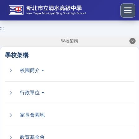
跳
到
主
要
:::
:::
內
學校架構
容
區
學校架構
塊
校園簡介
行政單位
家長會園地
教育基金會