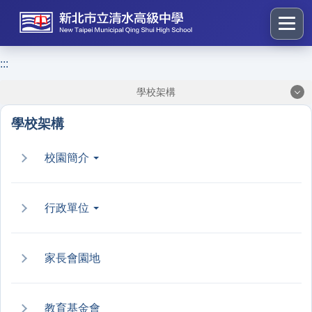
跳
到
主
要
:::
:::
內
學校架構
容
區
學校架構
塊
校園簡介
行政單位
家長會園地
教育基金會