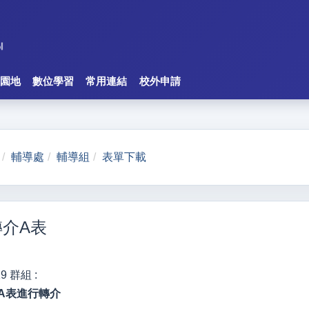
園地
數位學習
常用連結
校外申請
輔導處
輔導組
表單下載
介A表
19
群組 :
A表進行轉介