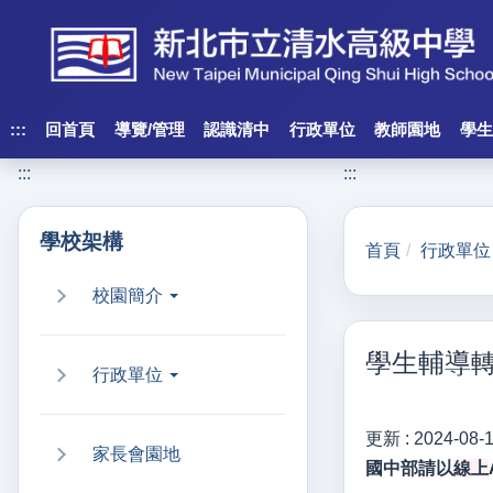
跳
到
主
要
內
:::
回首頁
導覽/管理
認識清中
行政單位
教師園地
學生
容
:::
:::
區
塊
學校架構
首頁
行政單位
校園簡介
學生輔導轉
行政單位
更新 :
2024-08-
家長會園地
國中部請以
線上