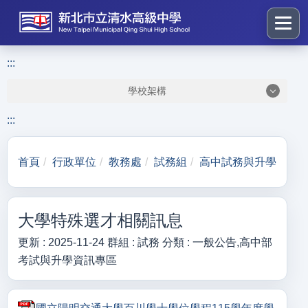
跳
到
主
要
:::
:::
內
學校架構
容
區
:::
塊
首頁
行政單位
教務處
試務組
高中試務與升學
大學特殊選才相關訊息
更新 :
2025-11-24
群組 :
試務
分類 :
一般公告,高中部
考試與升學資訊專區