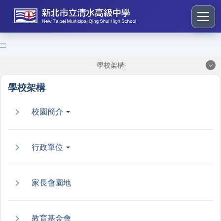
跳
到
主
要
:::
:::
內
學校架構
容
區
學校架構
塊
校園簡介
行政單位
家長會園地
教育基金會