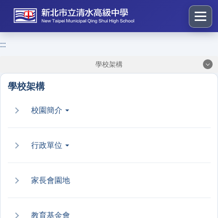
跳
到
主
要
:::
:::
內
學校架構
容
區
學校架構
塊
校園簡介
行政單位
家長會園地
教育基金會