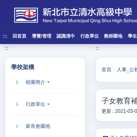
跳
到
主
要
內
:::
回首頁
導覽/管理
認識清中
行政單位
教師園地
學生
容
:::
:::
區
塊
學校架構
首頁
人事_公
校園簡介
子女教育
行政單位
更新 :
2021-03-
家長會園地