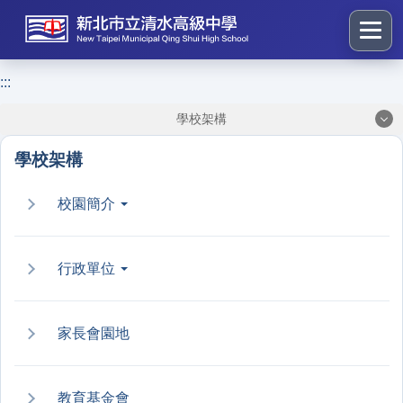
跳
到
主
要
:::
:::
內
學校架構
容
區
學校架構
塊
校園簡介
行政單位
家長會園地
教育基金會