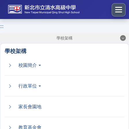
跳
到
主
要
:::
:::
內
學校架構
容
區
學校架構
塊
校園簡介
行政單位
家長會園地
教育基金會