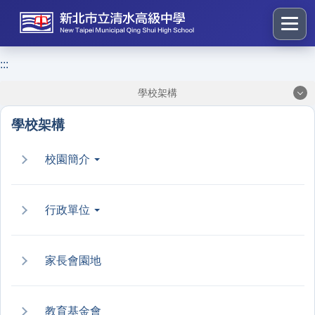
跳
到
主
要
:::
:::
內
學校架構
容
區
學校架構
塊
校園簡介
行政單位
家長會園地
教育基金會