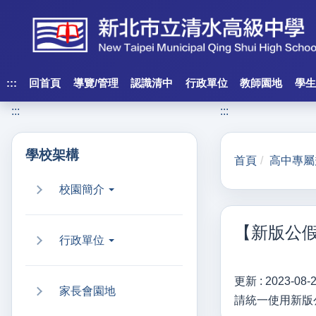
跳
到
主
要
內
:::
回首頁
導覽/管理
認識清中
行政單位
教師園地
學生
容
:::
:::
區
塊
學校架構
首頁
高中專屬
校園簡介
【新版公
行政單位
更新 :
2023-08-
家長會園地
請統一使用新版