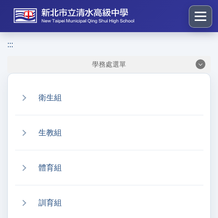
跳
到
主
要
:::
:::
內
學務處選單
容
區
塊
衛生組
生教組
體育組
訓育組