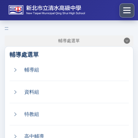
跳
到
主
要
:::
:::
內
輔導處選單
容
區
輔導處選單
塊
輔導組
資料組
特教組
高中輔導