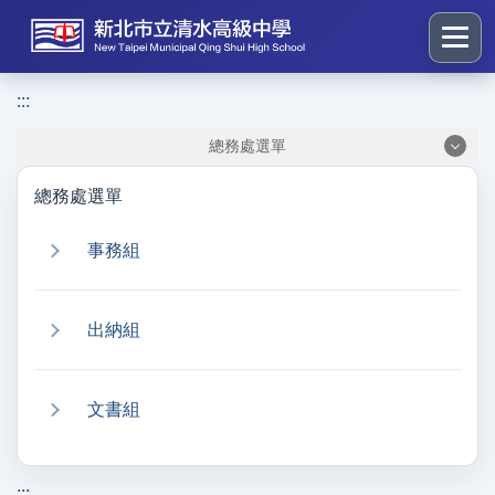
跳
到
主
要
:::
:::
內
總務處選單
容
區
總務處選單
塊
事務組
出納組
文書組
:::