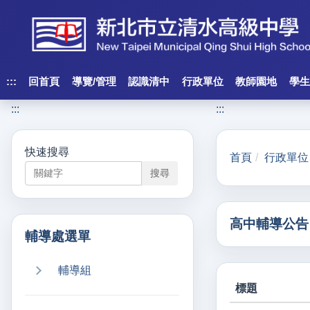
跳
到
主
要
內
:::
回首頁
導覽/管理
認識清中
行政單位
教師園地
學生
容
:::
:::
區
塊
快速搜尋
首頁
行政單位
搜尋
高中輔導公告
輔導處選單
輔導組
標題