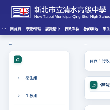
跳
到
主
要
內
:::
回首頁
導覽/管理
認識清中
行政單位
教師園地
學生
容
區
:::
:::
塊
首頁
行政
衛生組
體育
生教組