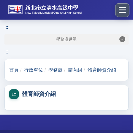
跳
到
主
要
:::
:::
內
學務處選單
容
區
:::
塊
首頁
行政單位
學務處
體育組
體育師資介紹
體育師資介紹