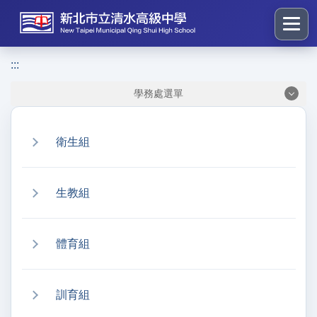
跳
到
主
要
:::
:::
內
學務處選單
容
區
塊
衛生組
生教組
體育組
訓育組