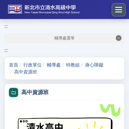
跳
到
主
要
:::
:::
內
輔導處選單
容
區
:::
塊
首頁
行政單位
輔導處
特教組
身心障礙
高中資源班
高中資源班