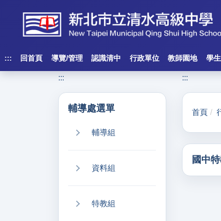
跳
到
主
要
內
:::
回首頁
導覽/管理
認識清中
行政單位
教師園地
學生
容
:::
:::
區
塊
輔導處選單
首頁
輔導組
國中特
資料組
特教組